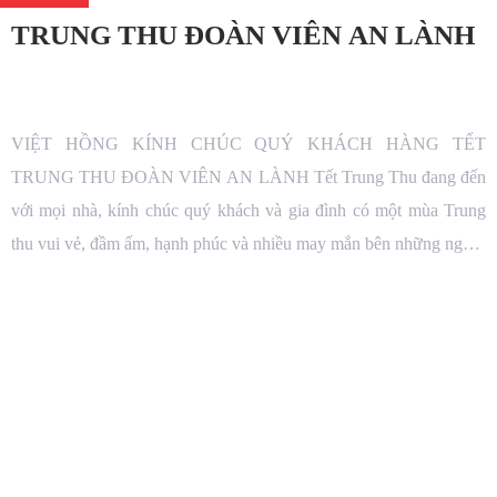
TRUNG THU ĐOÀN VIÊN AN LÀNH
VIỆT HỒNG KÍNH CHÚC QUÝ KHÁCH HÀNG TẾT
TRUNG THU ĐOÀN VIÊN AN LÀNH Tết Trung Thu đang đến
với mọi nhà, kính chúc quý khách và gia đình có một mùa Trung
thu vui vẻ, đầm ấm, hạnh phúc và nhiều may mắn bên những người
thân yêu! Chúc cho tâm hồn mỗi chúng […]