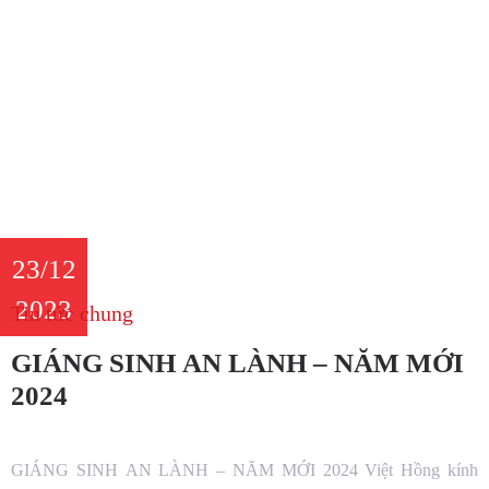
23/12
2023
Tin tức chung
GIÁNG SINH AN LÀNH – NĂM MỚI
2024
GIÁNG SINH AN LÀNH – NĂM MỚI 2024 Việt Hồng kính