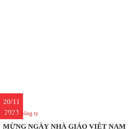
20/11
2023
Tin tức công ty
MỪNG NGÀY NHÀ GIÁO VIỆT NAM