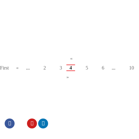
«
First
«
...
2
3
4
5
6
...
10
»
Văn phòng: 70 Hàng Cót, Hoàn Kiếm, HN