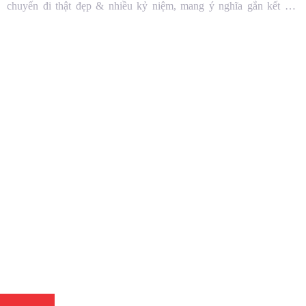
chuyến đi thật đẹp & nhiều kỷ niệm, mang ý nghĩa gắn kết các
thành viên trong tập thể Việt Hồng. […]