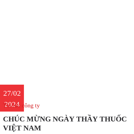
27/02
2024
Tin tức công ty
CHÚC MỪNG NGÀY THẦY THUỐC
VIỆT NAM