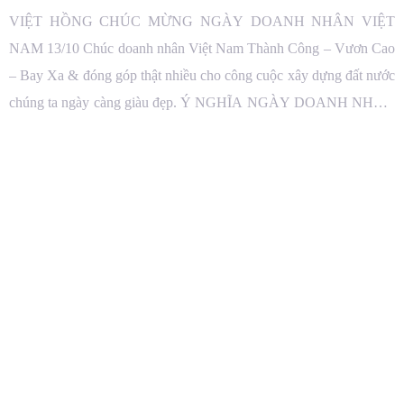
VIỆT HỒNG CHÚC MỪNG NGÀY DOANH NHÂN VIỆT
NAM 13/10 Chúc doanh nhân Việt Nam Thành Công – Vươn Cao
– Bay Xa & đóng góp thật nhiều cho công cuộc xây dựng đất nước
chúng ta ngày càng giàu đẹp. Ý NGHĨA NGÀY DOANH NHÂN
VIỆT NAM 13/10 Để phát huy vai trò, truyền […]