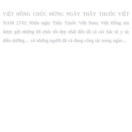
VIỆT HỒNG CHÚC MỪNG NGÀY THẦY THUỐC VIỆT
NAM 27/02 Nhân ngày Thầy Thuốc Việt Nam, Việt Hồng xin
được gửi những lời chúc tốt đẹp nhất đến tất cả các bác sĩ; y tá;
điều dưỡng… và những người đã và đang công tác trong ngành y.
Chúc mọi người luôn mạnh khỏe, hạnh phúc […]