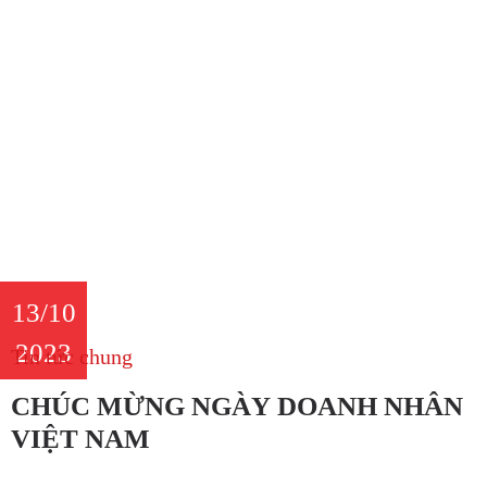
13/10
2023
Tin tức chung
CHÚC MỪNG NGÀY DOANH NHÂN
VIỆT NAM