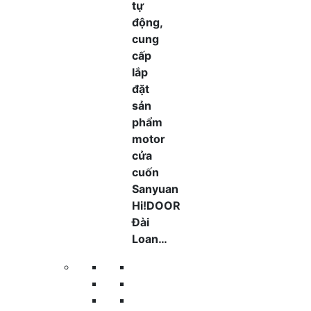
tự
động,
cung
cấp
lắp
đặt
sản
phẩm
motor
cửa
cuốn
Sanyuan
Hi!DOOR
Đài
Loan…