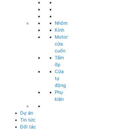
Nhôm
Kính
Motor
cửa
cuốn
Tấm
ốp
Cửa
tự
động
Phụ
kiện
Dự án
Tin tức
Đối tác