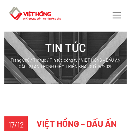
TIN TỨC
Trang Chủ
/
Tin tức
/
Tin tức công ty
/
VIỆT HỒNG – DẤU ẤN
CÁC DỰ ÁN TRỌNG ĐIỂM TRIỂN KHAI QUÝ IV/2025
VIỆT HỒNG – DẤU ẤN
17/12