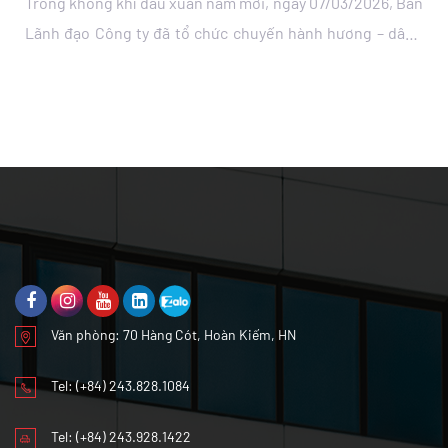
trong không khí trang trọng, ấm áp và đầy tự hào của đại
gia đình Việt Hồng Nhìn lại chặng đường năm 2025 với bao
nỗ lực và bứt phá, mỗi thành […]
Văn phòng: 70 Hàng Cót, Hoàn Kiếm, HN
Tel:
(+84) 243.828.1084
Tel:
(+84) 243.928.1422