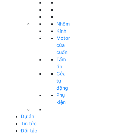
Nhôm
Kính
Motor
cửa
cuốn
Tấm
ốp
Cửa
tự
động
Phụ
kiện
Dự án
Tin tức
Đối tác