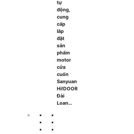
tự
động,
cung
cấp
lắp
đặt
sản
phẩm
motor
cửa
cuốn
Sanyuan
Hi!DOOR
Đài
Loan…