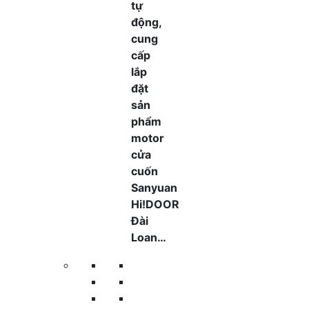
tự
động,
cung
cấp
lắp
đặt
sản
phẩm
motor
cửa
cuốn
Sanyuan
Hi!DOOR
Đài
Loan…