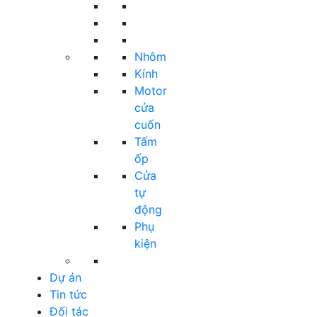
Nhôm
Kính
Motor
cửa
cuốn
Tấm
ốp
Cửa
tự
động
Phụ
kiện
Dự án
Tin tức
Đối tác