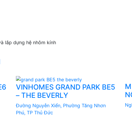
 và lắp dựng hệ nhôm kính
1
M
E6
VINHOMES GRAND PARK BE5
N
– THE BEVERLY
Ng
Đường Nguyễn Xiển, Phường Tăng Nhơn
Phú, TP Thủ Đức