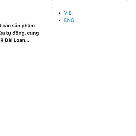
VIE
ENG
t các sản phẩm
ửa tự động, cung
OR Đài Loan…