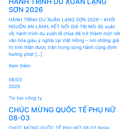
HÀNH TRÌNH DU XUÂN LẠNG
SƠN 2026
HÀNH TRÌNH DU XUÂN LẠNG SƠN 2026 – KHỞI
NGUỒN AN LÀNH, KẾT NỐI GIÁ TRỊ Mỗi độ xuân
về, hành trình du xuân lễ chùa đã trở thành một nét
văn hóa giàu ý nghĩa tại Việt Hồng – nơi những giá
trị tinh thần được trân trọng song hành cùng định
hướng phát […]
Xem thêm
08/03
2026
Tin tức công ty
CHÚC MỪNG QUỐC TẾ PHỤ NỮ
08-03
CHÚC MỪNG QUỐC TẾ PHỤ NỮ 08-03 Ngày