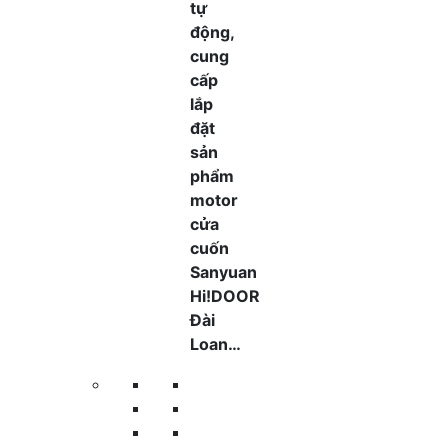
tự
động,
cung
cấp
lắp
đặt
sản
phẩm
motor
cửa
cuốn
Sanyuan
Hi!DOOR
Đài
Loan…