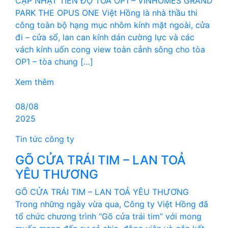
CẬP NHẬT TIẾN ĐỘ TOÀ OP1 – VINHOMES GRAND
PARK THE OPUS ONE Việt Hồng là nhà thầu thi
công toàn bộ hạng mục nhôm kính mặt ngoài, cửa
đi – cửa sổ, lan can kính dán cường lực và các
vách kính uốn cong view toàn cảnh sông cho tòa
OP1 – tòa chung […]
Xem thêm
08/08
2025
Tin tức công ty
GÕ CỬA TRÁI TIM – LAN TOẢ
YÊU THƯƠNG
GÕ CỬA TRÁI TIM – LAN TOẢ YÊU THƯƠNG
Trong những ngày vừa qua, Công ty Việt Hồng đã
tổ chức chương trình “Gõ cửa trái tim” với mong