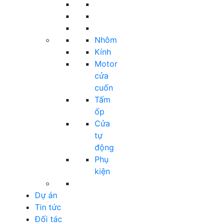
Nhôm
Kính
Motor
cửa
cuốn
Tấm
ốp
Cửa
tự
động
Phụ
kiện
Dự án
Tin tức
Đối tác