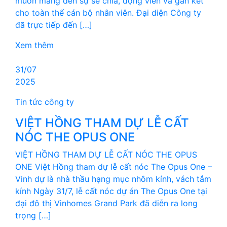
muốn mang đến sự sẻ chia, động viên và gắn kết
cho toàn thể cán bộ nhân viên. Đại diện Công ty
đã trực tiếp đến […]
Xem thêm
31/07
2025
Tin tức công ty
VIỆT HỒNG THAM DỰ LỄ CẤT
NÓC THE OPUS ONE
VIỆT HỒNG THAM DỰ LỄ CẤT NÓC THE OPUS
ONE Việt Hồng tham dự lễ cất nóc The Opus One –
Vinh dự là nhà thầu hạng mục nhôm kính, vách tắm
kính Ngày 31/7, lễ cất nóc dự án The Opus One tại
đại đô thị Vinhomes Grand Park đã diễn ra long
trọng […]