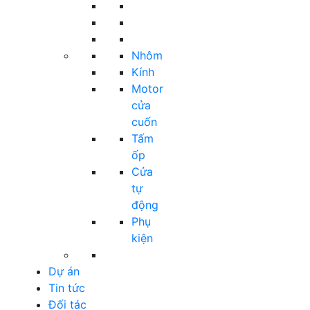
Nhôm
Kính
Motor
cửa
cuốn
Tấm
ốp
Cửa
tự
động
Phụ
kiện
Dự án
Tin tức
Đối tác