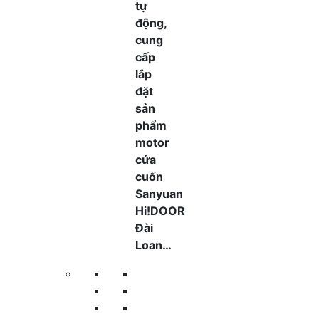
tự
động,
cung
cấp
lắp
đặt
sản
phẩm
motor
cửa
cuốn
Sanyuan
Hi!DOOR
Đài
Loan…