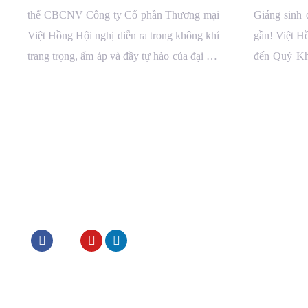
thể CBCNV Công ty Cổ phần Thương mại
Giáng sinh 
Việt Hồng Hội nghị diễn ra trong không khí
gần! Việt Hồ
trang trọng, ấm áp và đầy tự hào của đại gia
đến Quý Kh
đình Việt Hồng Nhìn lại chặng đường năm
lễ hội ấm á
2025 với bao nỗ lực và bứt phá, mỗi thành
năm 2026 n
[…]
niềm […]
Văn phòng: 7
Tel:
(+84) 24