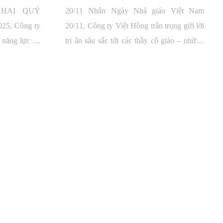
AI
KHAI QUÝ
20/11 Nhân Ngày Nhà giáo Việt Nam
025, Công ty
20/11, Công ty Việt Hồng trân trọng gửi lời
 năng lực thi
tri ân sâu sắc tới các thầy cô giáo – những
ầu nhôm kính
người đã miệt mài gieo tri thức, truyền cảm
khai nhiều dự
hứng và vun đắp nhân cách cho bao thế hệ.
Dù ở bất kỳ […]
ếm, HN
Nhà Máy: KCN Tân Quang, Văn Lâm, Hưng Yên
Lâm, Hưng Yên
Tel:
02213.791.555