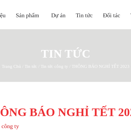
iệu
Sản phẩm
Dự án
Tin tức
Đối tác
TIN TỨC
Trang Chủ
/
Tin tức
/
Tin tức công ty
/
THÔNG BÁO NGHỈ TẾT 2023
ÔNG BÁO NGHỈ TẾT 20
 công ty