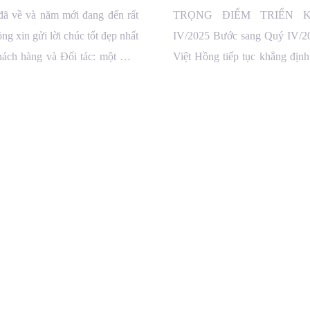
ĐIỂM TRIỂN KH
đã về và năm mới đang đến rất
TRỌNG ĐIỂM TRIỂN 
QUÝ IV/2025
ng xin gửi lời chúc tốt đẹp nhất
IV/2025 Bước sang Quý IV/2
ách hàng và Đối tác: một mùa
Việt Hồng tiếp tục khẳng định
p, tràn đầy yêu thương cùng một
công, uy tín và vị thế nhà th
hiều may mắn, thành công và
hàng đầu, khi đồng thời triển 
án quy mô lớn, yêu cầu kỹ […]
0 Hàng Cót, Hoàn Kiếm, HN
Showroom: 70 Hàng Cót, Hoàn Ki
3.828.1084
Showroom: KCN Tân Quang, Văn 