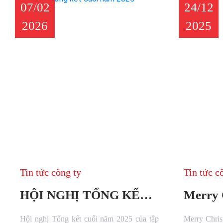
07/02
24/12
2026
2025
Tin tức công ty
Tin tức c
HỘI NGHỊ TỔNG KẾT
Merry 
CUỐI NĂM 2025
Happy 
Hội nghị Tổng kết cuối năm 2025 của tập
Merry Chri