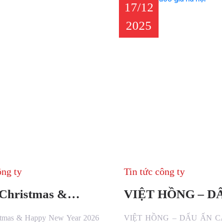
17/12
2025
ông ty
Tin tức công ty
Christmas &
VIỆT HỒNG – D
New Year 2026
CÁC DỰ ÁN TR
stmas & Happy New Year 2026
VIỆT HỒNG – DẤU ẤN 